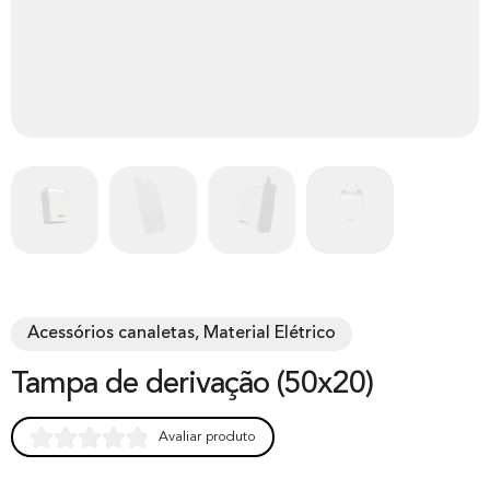
Acessórios canaletas, Material Elétrico
Tampa de derivação (50x20)
Avaliar produto
Rated
0
0.00