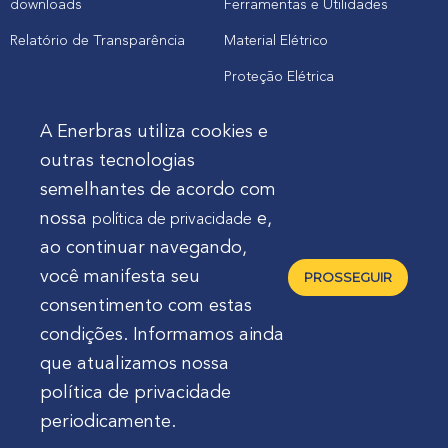
downloads
Ferramentas e Utilidades
Relatório de Transparência
Material Elétrico
Proteção Elétrica
A Enerbras utiliza cookies e
Cliente
outras tecnologias
semelhantes de acordo com
Onde comprar produtos
nossa
e,
política de privacidade
Quero Enerbras na minha loja
ao continuar navegando,
Suporte
você manifesta seu
PROSSEGUIR
consentimento com estas
condições. Informamos ainda
que atualizamos nossa
política de privacidade
Enerbras Materiais Elétricos Ltda.
Rua Agostinho
periodicamente.
Mocelin, nº 81, Ferrari | CEP 83606-310 | Campo Largo -
Paraná - Brasil 🇧🇷