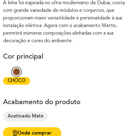
out of 0
A linha foi inspirada no ultra modernismo de Dubai, conta
com grande variedade de módulos e conjuntos, que
based on
proporcionam maior versatilidade e personalidade à sua
customer
instalação elétrica. Agora com o acabamento Matte,
rating
permitirá inúmeras composições alinhadas com a sua
decoração e cores do ambiente.
Cor principal
CHOCO
Acabamento do produto
Acetinado Mate
Onde comprar