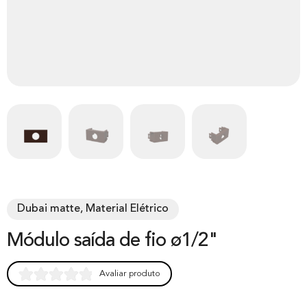
Dubai matte, Material Elétrico
Módulo saída de fio ø1/2"
Avaliar produto
Rated
0
0.00