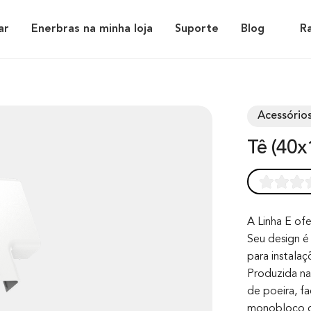
ar
Enerbras na minha loja
Suporte
Blog
R
Acessórios
Tê (40x
Rated
0
0.0
out of 0
A Linha E ofe
Seu design é 
based on
para instala
customer
Produzida na 
rating
de poeira, fa
monobloco co