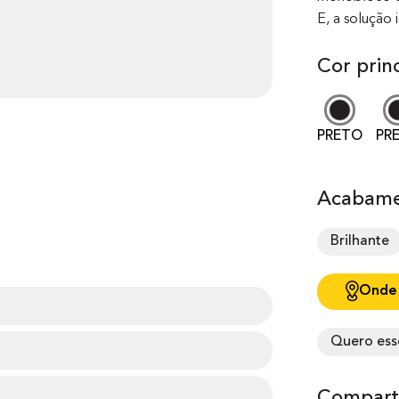
E, a solução 
Cor princ
PRETO
PR
Acabame
Brilhante
Onde
Quero ess
Comparti