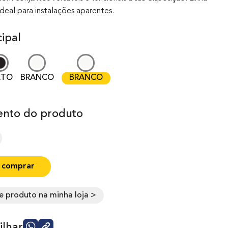
ideal para instalações aparentes.
ipal
ETO
BRANCO
BRANCO
nto do produto
 comprar
e produto na minha loja >
lhar