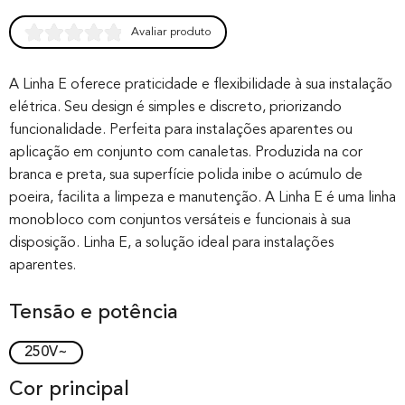
Avaliar produto
Rated
0
0.00
out of 0
A Linha E oferece praticidade e flexibilidade à sua instalação
elétrica. Seu design é simples e discreto, priorizando
based on
funcionalidade. Perfeita para instalações aparentes ou
customer
aplicação em conjunto com canaletas. Produzida na cor
rating
branca e preta, sua superfície polida inibe o acúmulo de
poeira, facilita a limpeza e manutenção. A Linha E é uma linha
monobloco com conjuntos versáteis e funcionais à sua
disposição. Linha E, a solução ideal para instalações
aparentes.
Tensão e potência
250V~
Cor principal