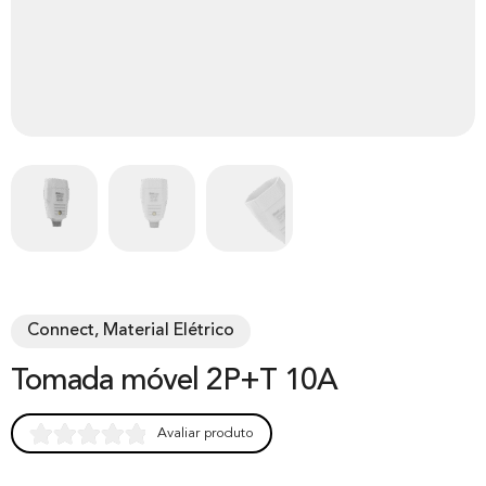
Connect, Material Elétrico
Tomada móvel 2P+T 10A
Avaliar produto
Rated
0
0.00