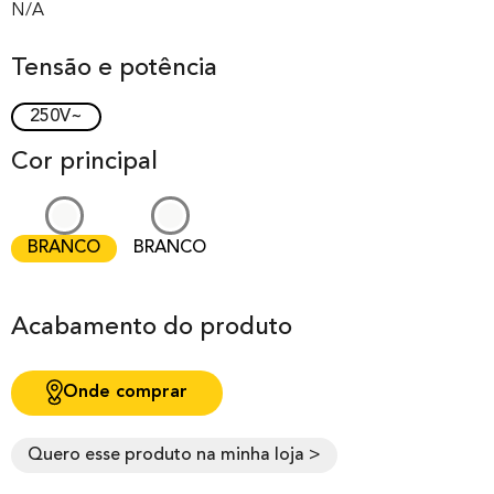
out of 0
N/A
based on
Tensão e potência
customer
rating
250V~
Cor principal
BRANCO
BRANCO
Acabamento do produto
Onde comprar
Quero esse produto na minha loja >