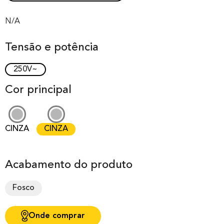
Rated
0
0.00
out of 0
N/A
based on
Tensão e potência
customer
rating
250V~
Cor principal
CINZA
CINZA
Acabamento do produto
Fosco
Onde comprar