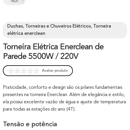
Duchas, Torneiras e Chuveiros Elétricos, Torneira
elétrica enerclean
Torneira Elétrica Enerclean de
Parede 5500W / 220V
Avaliar produto
Rated
0
0.00
out of 0
Praticidade, conforto e design são os pilares fundamentais
presentes na torneira Enerclean. Além de elegância e estilo,
based on
ela possui excelente vazão de água e ajuste de temperatura
customer
para todas as estações do ano (4T).
rating
Tensão e potência