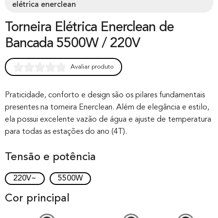
elétrica enerclean
Torneira Elétrica Enerclean de
Bancada 5500W / 220V
Avaliar produto
Rated
0
0.00
out of 0
Praticidade, conforto e design são os pilares fundamentais
presentes na torneira Enerclean. Além de elegância e estilo,
based on
ela possui excelente vazão de água e ajuste de temperatura
customer
para todas as estações do ano (4T).
rating
Tensão e potência
220V~
5500W
Cor principal