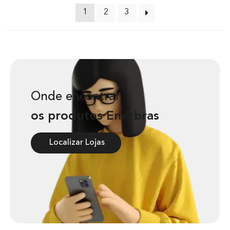
1
2
3
Onde encontrar
os produtos Enerbras
Localizar Lojas