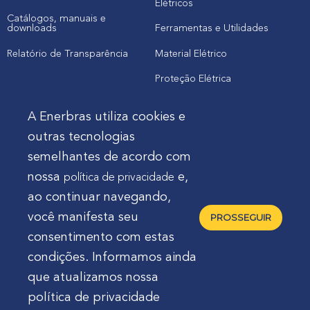
Elétricos
Catálogos, manuais e
downloads
Ferramentas e Utilidades
Relatório de Transparência
Material Elétrico
Proteção Elétrica
A Enerbras utiliza cookies e
Cliente
outras tecnologias
semelhantes de acordo com
Onde comprar produtos
nossa
e,
política de privacidade
Quero Enerbras na minha loja
ao continuar navegando,
Suporte
você manifesta seu
PROSSEGUIR
consentimento com estas
condições. Informamos ainda
que atualizamos nossa
política de privacidade
Enerbras Materiais Elétricos Ltda.
Rua Agostinho