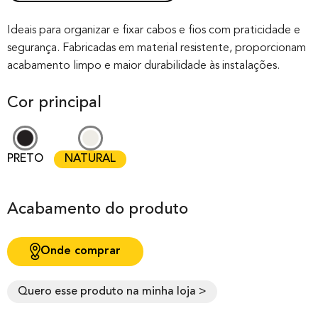
Rated
0
0.00
out of 0
Ideais para organizar e fixar cabos e fios com praticidade e
segurança. Fabricadas em material resistente, proporcionam
based on
acabamento limpo e maior durabilidade às instalações.
customer
rating
Cor principal
PRETO
NATURAL
Acabamento do produto
Onde comprar
Quero esse produto na minha loja >