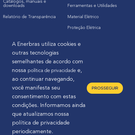
Catálogos, manuais e
downloads
Ferramentas e Utilidades
Relatório de Transparência
Material Elétrico
Proteção Elétrica
A Enerbras utiliza cookies e
Cliente
outras tecnologias
semelhantes de acordo com
Onde comprar produtos
nossa
e,
política de privacidade
Quero Enerbras na minha loja
ao continuar navegando,
Suporte
você manifesta seu
PROSSEGUIR
consentimento com estas
condições. Informamos ainda
que atualizamos nossa
política de privacidade
Enerbras Materiais Elétricos Ltda.
Rua Agostinho
periodicamente.
Mocelin, nº 81, Ferrari | CEP 83606-310 | Campo Largo -