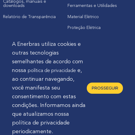
Catálogos, manuais e
downloads
Ferramentas e Utilidades
Relatório de Transparência
Material Elétrico
Proteção Elétrica
A Enerbras utiliza cookies e
Cliente
outras tecnologias
semelhantes de acordo com
Onde comprar produtos
nossa
e,
política de privacidade
Quero Enerbras na minha loja
ao continuar navegando,
Suporte
você manifesta seu
PROSSEGUIR
consentimento com estas
condições. Informamos ainda
que atualizamos nossa
política de privacidade
Enerbras Materiais Elétricos Ltda.
Rua Agostinho
periodicamente.
Mocelin, nº 81, Ferrari | CEP 83606-310 | Campo Largo -