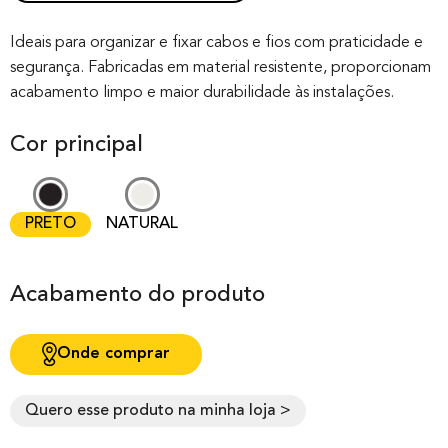
Rated
0
0.00
out of 0
Ideais para organizar e fixar cabos e fios com praticidade e
segurança. Fabricadas em material resistente, proporcionam
based on
acabamento limpo e maior durabilidade às instalações.
customer
rating
Cor principal
PRETO
NATURAL
Acabamento do produto
Onde comprar
Quero esse produto na minha loja >