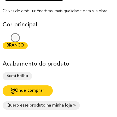
Rated
0
0.00
out of 0
Caixas de embutir Enerbras: mais qualidade para sua obra.
based on
Cor principal
customer
rating
BRANCO
Acabamento do produto
Semi Brilho
Onde comprar
Quero esse produto na minha loja >