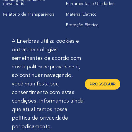
downloads
Ferramentas e Utilidades
Relatório de Transparência
Material Elétrico
Proteção Elétrica
A Enerbras utiliza cookies e
Cliente
outras tecnologias
semelhantes de acordo com
Onde comprar produtos
nossa
e,
política de privacidade
Quero Enerbras na minha loja
ao continuar navegando,
Suporte
você manifesta seu
PROSSEGUIR
consentimento com estas
condições. Informamos ainda
que atualizamos nossa
política de privacidade
Enerbras Materiais Elétricos Ltda.
Rua Agostinho
periodicamente.
Mocelin, nº 81, Ferrari | CEP 83606-310 | Campo Largo -