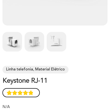
Linha telefonia, Material Elétrico
Keystone RJ-11
Avaliado
1
como
5.00
de
N/A