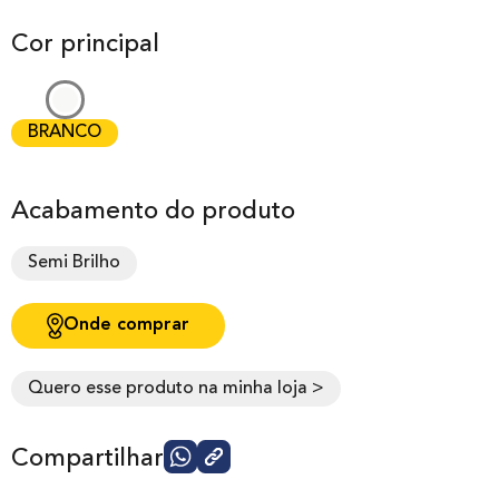
5, com
Cor principal
baseado em
avaliação de
cliente
BRANCO
Acabamento do produto
Semi Brilho
Onde comprar
Quero esse produto na minha loja >
Compartilhar