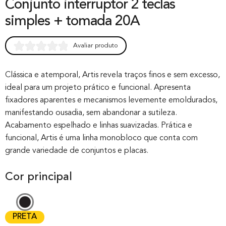
Conjunto interruptor 2 teclas
simples + tomada 20A
Avaliar produto
Rated
0
0.00
out of 0
Clássica e atemporal, Artis revela traços finos e sem excesso,
ideal para um projeto prático e funcional. Apresenta
based on
fixadores aparentes e mecanismos levemente emoldurados,
customer
manifestando ousadia, sem abandonar a sutileza.
rating
Acabamento espelhado e linhas suavizadas. Prática e
funcional, Artis é uma linha monobloco que conta com
grande variedade de conjuntos e placas.
Cor principal
PRETA