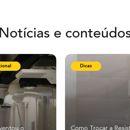
ã
o
Notícias e conteúdo
cional
Dicas
ventou o
Como Trocar a Resis