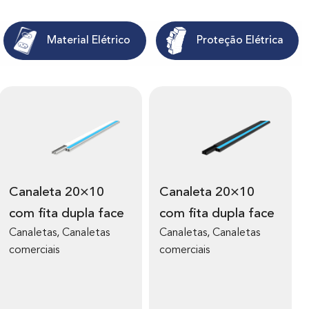
Material Elétrico
Proteção Elétrica
V
V
e
e
r
r
m
m
Canaleta 20×10
Canaleta 20×10
a
a
com fita dupla face
com fita dupla face
i
i
s
s
Canaletas, Canaletas
Canaletas, Canaletas
s
s
comerciais
comerciais
o
o
b
b
r
r