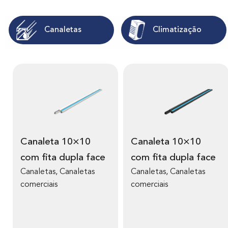
Canaletas
Climatização
V
V
e
e
r
r
m
m
Canaleta 10×10
Canaleta 10×10
a
a
com fita dupla face
com fita dupla face
i
i
s
s
Canaletas, Canaletas
Canaletas, Canaletas
s
s
comerciais
comerciais
o
o
b
b
r
r