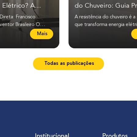
 Elétrico? A
do Chuveiro: Guia Pr
Brasileira que
e Seguro
ireta: Francisco
A resistência do chuveiro é a
o Mundo
entor Brasileiro O
que transforma energia elétr
trico foi inventado pelo
calor para aquecer a água. 
L
Mais
asileiro...
ela apresenta...
e
i
a
Todas as publicações
m
a
i
s
s
o
b
r
e
Q
Institucional
Produtos