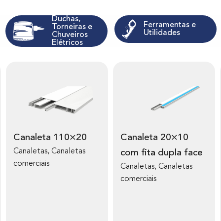
Duchas,
Ferramentas e
Torneiras e
Utilidades
Chuveiros
Elétricos
V
V
e
e
r
r
m
m
Canaleta 110×20
Canaleta 20×10
a
a
Canaletas, Canaletas
com fita dupla face
i
i
comerciais
s
s
Canaletas, Canaletas
s
s
comerciais
o
o
b
b
r
r