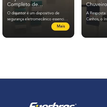
Completo de
Chuveiro
Conhecimento e
História 
O disjuntor é um dispositivo de
A Resposta D
Aplicações
Mudou 
segurança eletromecânico essencial
Canhos, o Inv
para proteger instalações elétricas
chuveiro elé
L
Mais
contra sobrecargas e...
engenheiro br
e
i
a
m
a
i
s
s
o
b
r
e
D