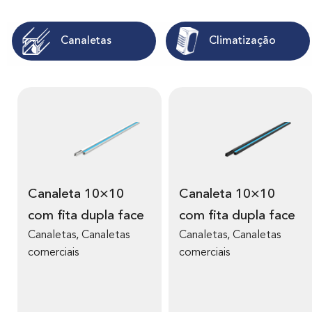
Canaletas
Climatização
V
V
e
e
r
r
m
m
Canaleta 10×10
Canaleta 10×10
a
a
com fita dupla face
com fita dupla face
i
i
s
s
Canaletas, Canaletas
Canaletas, Canaletas
s
s
comerciais
comerciais
o
o
b
b
r
r