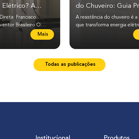
 Elétrico? A
do Chuveiro: Guia Pr
Brasileira que
e Seguro
ireta: Francisco
A resistência do chuveiro é a
o Mundo
entor Brasileiro O
que transforma energia elétr
trico foi inventado pelo
calor para aquecer a água. 
L
Mais
asileiro...
ela apresenta...
e
i
a
Todas as publicações
m
a
i
s
s
o
b
r
e
Q
Institucional
Produtos