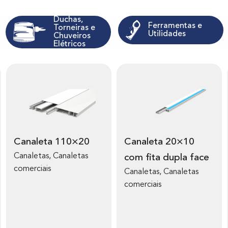
Duchas,
Ferramentas e
Torneiras e
Utilidades
Chuveiros
Elétricos
V
V
e
e
r
r
m
m
Canaleta 110×20
Canaleta 20×10
a
a
Canaletas, Canaletas
com fita dupla face
i
i
comerciais
s
s
Canaletas, Canaletas
s
s
comerciais
o
o
b
b
r
r