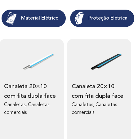
Material Elétrico
Proteção Elétrica
V
V
e
e
r
r
m
m
Canaleta 20×10
Canaleta 20×10
a
a
com fita dupla face
com fita dupla face
i
i
s
s
Canaletas, Canaletas
Canaletas, Canaletas
s
s
comerciais
comerciais
o
o
b
b
r
r