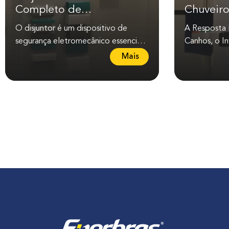
Completo de
Chuveiro
Conhecimento e
História 
O disjuntor é um dispositivo de
A Resposta D
Aplicações
Mudou 
segurança eletromecânico essencial
Canhos, o Inv
para proteger instalações elétricas
chuveiro elé
L
Mais
contra sobrecargas e...
engenheiro br
e
i
a
m
a
i
s
s
o
b
r
e
D