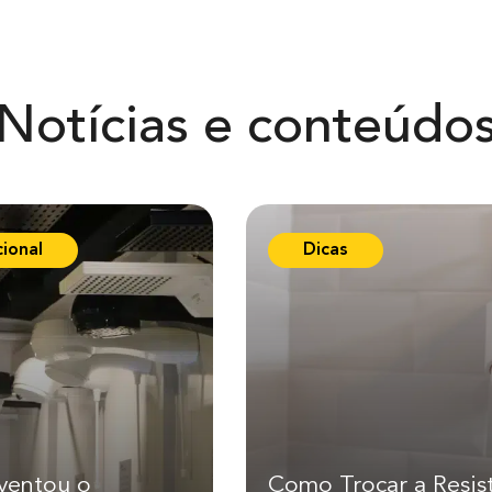
ã
o
Notícias e conteúdo
cional
Dicas
ventou o
Como Trocar a Resis