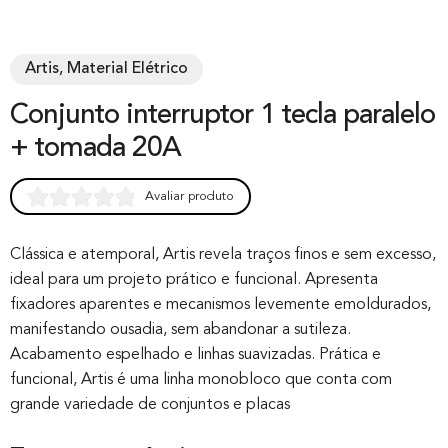
Artis, Material Elétrico
Conjunto interruptor 1 tecla paralelo
+ tomada 20A
Avaliar produto
Rated
0
0.00
out of 0
Clássica e atemporal, Artis revela traços finos e sem excesso,
ideal para um projeto prático e funcional. Apresenta
based on
fixadores aparentes e mecanismos levemente emoldurados,
customer
manifestando ousadia, sem abandonar a sutileza.
rating
Acabamento espelhado e linhas suavizadas. Prática e
funcional, Artis é uma linha monobloco que conta com
grande variedade de conjuntos e placas