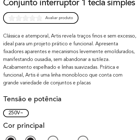
Conjunto interruptor 1 tecla simples
Avaliar produto
Rated
0
0.00
out of 0
Clássica e atemporal, Artis revela traços finos e sem excesso,
ideal para um projeto prático e funcional. Apresenta
based on
fixadores aparentes e mecanismos levemente emoldurados,
customer
manifestando ousadia, sem abandonar a sutileza.
rating
Acabamento espelhado e linhas suavizadas. Prática e
funcional, Artis é uma linha monobloco que conta com
grande variedade de conjuntos e placas
Tensão e potência
250V~
Cor principal