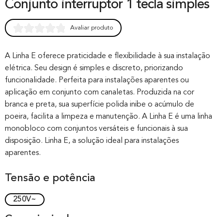
Conjunto interruptor 1 tecla simples
Avaliar produto
Rated
0
0.00
out of 0
A Linha E oferece praticidade e flexibilidade à sua instalação
elétrica. Seu design é simples e discreto, priorizando
based on
funcionalidade. Perfeita para instalações aparentes ou
customer
aplicação em conjunto com canaletas. Produzida na cor
rating
branca e preta, sua superfície polida inibe o acúmulo de
poeira, facilita a limpeza e manutenção. A Linha E é uma linha
monobloco com conjuntos versáteis e funcionais à sua
disposição. Linha E, a solução ideal para instalações
aparentes.
Tensão e potência
250V~