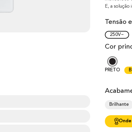
E, a solução 
Tensão e
250V~
Cor princ
PRETO
B
Acabame
Brilhante
Onde