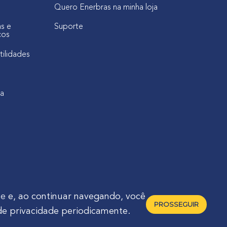
Quero Enerbras na minha loja
as e
Suporte
cos
tilidades
ca
de
e, ao continuar navegando, você
PROSSEGUIR
de privacidade periodicamente.
raná - Brasil 🇧🇷