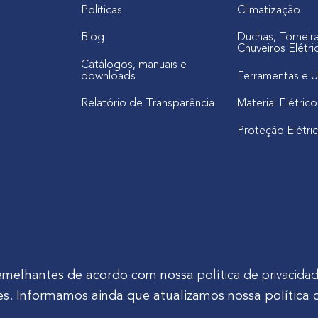
Políticas
Climatização
Blog
Duchas, Torneir
Chuveiros Elétri
Catálogos, manuais e
downloads
Ferramentas e U
Relatório de Transparência
Material Elétrico
Proteção Elétri
s semelhantes de acordo com nossa
política de privacida
s. Informamos ainda que atualizamos nossa política 
tinho Mocelin, nº 81, Ferrari | CEP 83606-310 | Campo Largo - Pa