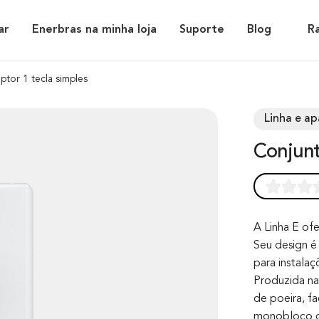
ar
Enerbras na minha loja
Suporte
Blog
R
ptor 1 tecla simples
Linha e ap
Conjun
Rated
0
0.0
out of 0
A Linha E ofe
Seu design é 
based on
para instala
customer
Produzida na 
rating
de poeira, fa
monobloco co