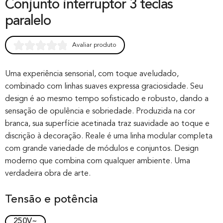
Conjunto interruptor 3 teclas
paralelo
Avaliar produto
Rated
0
0.00
out of 0
Uma experiência sensorial, com toque aveludado,
combinado com linhas suaves expressa graciosidade. Seu
based on
design é ao mesmo tempo sofisticado e robusto, dando a
customer
sensação de opulência e sobriedade. Produzida na cor
rating
branca, sua superfície acetinada traz suavidade ao toque e
discrição à decoração. Reale é uma linha modular completa
com grande variedade de módulos e conjuntos. Design
moderno que combina com qualquer ambiente. Uma
verdadeira obra de arte.
Tensão e potência
250V~