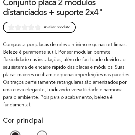
Conjunto placa 2 módulos
distanciados + suporte 2x4"
Avaliar produto
Rated
0
0.00
out of 0
Composta por placas de relevo mínimo e quinas retilíneas,
Beleze é puramente sutil. Por ser modular, permite
based on
flexibilidade nas instalações, além de facilidade devido ao
customer
seu sistema de encaixe rápido das placas e módulos. Suas
rating
placas maiores ocultam pequenas imperfeições nas paredes.
Os traços perfeitamente retangulares são amenizados por
uma curva elegante, traduzindo versatilidade e harmonia
para o ambiente. Pois para o acabamento, beleza é
fundamental.
Cor principal