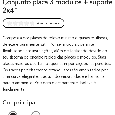
Conjunto placa 3 módulos + suporte
2x4"
Avaliar produto
Rated
0
0.00
out of 0
Composta por placas de relevo mínimo e quinas retilíneas,
Beleze é puramente sutil. Por ser modular, permite
based on
flexibilidade nas instalações, além de facilidade devido ao
customer
seu sistema de encaixe rápido das placas e módulos. Suas
rating
placas maiores ocultam pequenas imperfeições nas paredes.
Os traços perfeitamente retangulares são amenizados por
uma curva elegante, traduzindo versatilidade e harmonia
para o ambiente. Pois para o acabamento, beleza é
fundamental.
Cor principal