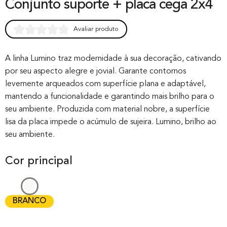
Conjunto suporte + placa cega 2x4
Avaliar produto
Rated
0
0.00
out of 0
A linha Lumino traz modernidade à sua decoração, cativando
por seu aspecto alegre e jovial. Garante contornos
based on
levemente arqueados com superfície plana e adaptável,
customer
mantendo a funcionalidade e garantindo mais brilho para o
rating
seu ambiente. Produzida com material nobre, a superfície
lisa da placa impede o acúmulo de sujeira. Lumino, brilho ao
seu ambiente.
Cor principal
BRANCO