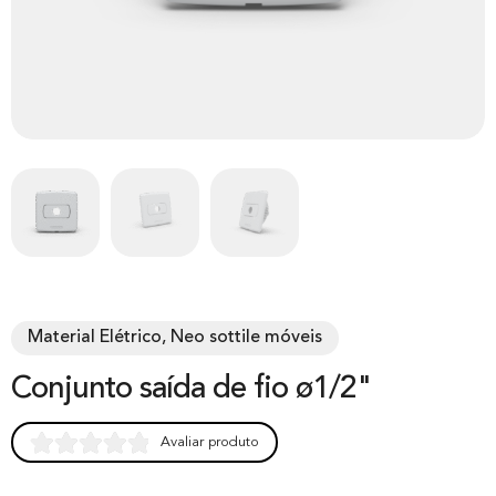
Material Elétrico, Neo sottile móveis
Conjunto saída de fio ø1/2"
Avaliar produto
Rated
0
0.00