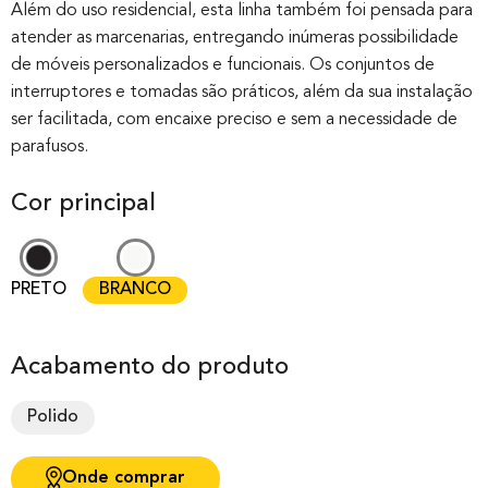
out of 0
Além do uso residencial, esta linha também foi pensada para
atender as marcenarias, entregando inúmeras possibilidade
based on
de móveis personalizados e funcionais. Os conjuntos de
customer
interruptores e tomadas são práticos, além da sua instalação
rating
ser facilitada, com encaixe preciso e sem a necessidade de
parafusos.
Cor principal
PRETO
BRANCO
Acabamento do produto
Polido
Onde comprar