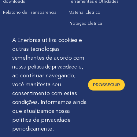
downloads
Ferramentas e Utilidades
Relatório de Transparência
Material Elétrico
Proteção Elétrica
A Enerbras utiliza cookies e
Cliente
outras tecnologias
semelhantes de acordo com
Onde comprar produtos
nossa
e,
política de privacidade
Quero Enerbras na minha loja
ao continuar navegando,
Suporte
você manifesta seu
PROSSEGUIR
consentimento com estas
condições. Informamos ainda
que atualizamos nossa
política de privacidade
Enerbras Materiais Elétricos Ltda.
Rua Agostinho
periodicamente.
Mocelin, nº 81, Ferrari | CEP 83606-310 | Campo Largo -
Paraná - Brasil 🇧🇷