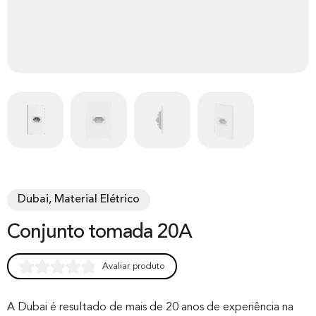
Dubai, Material Elétrico
Conjunto tomada 20A
Avaliar produto
Rated
0
0.00
out of 0
A Dubai é resultado de mais de 20 anos de experiência na