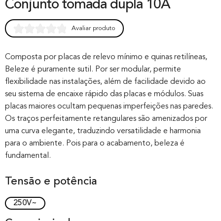
Conjunto tomada dupla 10A
Avaliar produto
Rated
0
0.00
out of 0
Composta por placas de relevo mínimo e quinas retilíneas,
Beleze é puramente sutil. Por ser modular, permite
based on
flexibilidade nas instalações, além de facilidade devido ao
customer
seu sistema de encaixe rápido das placas e módulos. Suas
rating
placas maiores ocultam pequenas imperfeições nas paredes.
Os traços perfeitamente retangulares são amenizados por
uma curva elegante, traduzindo versatilidade e harmonia
para o ambiente. Pois para o acabamento, beleza é
fundamental.
Tensão e potência
250V~