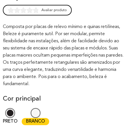
Avaliar produto
Rated
0
0.00
out of 0
Composta por placas de relevo mínimo e quinas retilíneas,
Beleze é puramente sutil. Por ser modular, permite
based on
flexibilidade nas instalações, além de facilidade devido ao
customer
seu sistema de encaixe rápido das placas e módulos. Suas
rating
placas maiores ocultam pequenas imperfeições nas paredes.
Os traços perfeitamente retangulares são amenizados por
uma curva elegante, traduzindo versatilidade e harmonia
para o ambiente. Pois para o acabamento, beleza é
fundamental.
Cor principal
PRETO
BRANCO