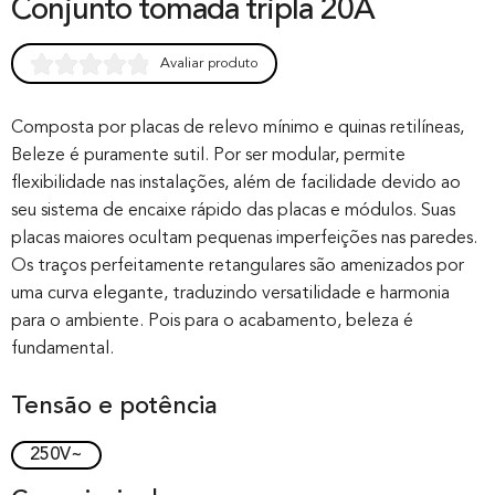
Conjunto tomada tripla 20A
Avaliar produto
Rated
0
0.00
out of 0
Composta por placas de relevo mínimo e quinas retilíneas,
Beleze é puramente sutil. Por ser modular, permite
based on
flexibilidade nas instalações, além de facilidade devido ao
customer
seu sistema de encaixe rápido das placas e módulos. Suas
rating
placas maiores ocultam pequenas imperfeições nas paredes.
Os traços perfeitamente retangulares são amenizados por
uma curva elegante, traduzindo versatilidade e harmonia
para o ambiente. Pois para o acabamento, beleza é
fundamental.
Tensão e potência
250V~