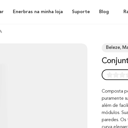
ar
Enerbras na minha loja
Suporte
Blog
R
0A
Beleze, Ma
Conjun
Rated
0
0.0
out of 0
Composta por
puramente sut
based on
além de faci
customer
módulos. Sua
rating
paredes. Os 
curva elegan