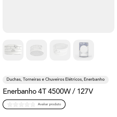
Duchas, Torneiras e Chuveiros Elétricos, Enerbanho
Enerbanho 4T 4500W / 127V
Avaliar produto
Rated
0
0.00