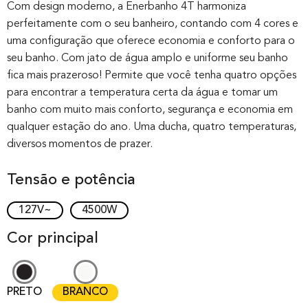
out of 0
Com design moderno, a Enerbanho 4T harmoniza
perfeitamente com o seu banheiro, contando com 4 cores e
based on
uma configuração que oferece economia e conforto para o
customer
seu banho. Com jato de água amplo e uniforme seu banho
rating
fica mais prazeroso! Permite que você tenha quatro opções
para encontrar a temperatura certa da água e tomar um
banho com muito mais conforto, segurança e economia em
qualquer estação do ano. Uma ducha, quatro temperaturas,
diversos momentos de prazer.
Tensão e potência
127V~
4500W
Cor principal
PRETO
BRANCO