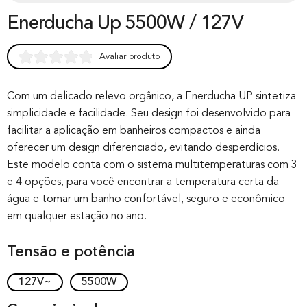
Enerducha Up 5500W / 127V
Avaliar produto
Rated
0
0.00
out of 0
Com um delicado relevo orgânico, a Enerducha UP sintetiza
simplicidade e facilidade. Seu design foi desenvolvido para
based on
facilitar a aplicação em banheiros compactos e ainda
customer
oferecer um design diferenciado, evitando desperdícios.
rating
Este modelo conta com o sistema multitemperaturas com 3
e 4 opções, para você encontrar a temperatura certa da
água e tomar um banho confortável, seguro e econômico
em qualquer estação no ano.
Tensão e potência
127V~
5500W