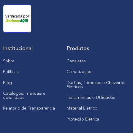
d
e
C
Verificada por
o
n
h
e
c
i
m
Institucional
Produtos
e
n
t
Sobre
Canaletas
o
e
Políticas
Climatização
A
p
l
Blog
Duchas, Torneiras e Chuveiros
Elétricos
i
c
Catálogos, manuais e
a
downloads
Ferramentas e Utilidades
ç
õ
Relatório de Transparência
Material Elétrico
e
s
Proteção Elétrica