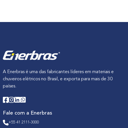
o
b
r
e
D
i
s
j
u
n
t
o
r
e
s
:
A Enerbras é uma das fabricantes líderes em materiais e
G
chuveiros elétricos no Brasil, e exporta para mais de 30
u
i
países.
a
C
o
m
p
l
Fale com a Enerbras
e
t
+55 41 2111-3000
o