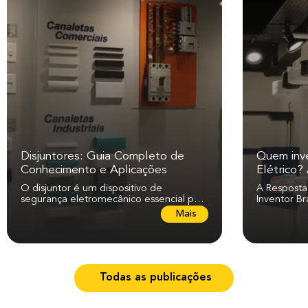
Disjuntores: Guia Completo de
Quem inv
Conhecimento e Aplicações
Elétrico? 
Mudou o
O disjuntor é um dispositivo de
A Resposta 
segurança eletromecânico essencial para
Inventor Brasileiro O chuv
proteger instalações elétricas contra
inventado p
L
Mais
sobrecargas e...
e
i
a
m
a
Todas as publicações
i
s
s