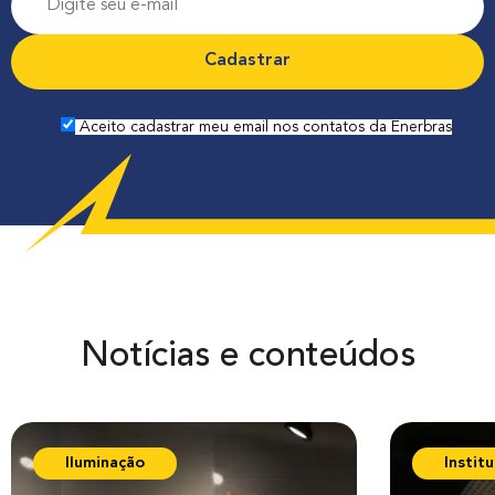
r
o
f
i
Aceito cadastrar meu email nos contatos da Enerbras
s
s
ã
o
Notícias e conteúdos
Iluminação
Institu