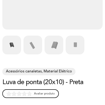
Acessórios canaletas, Material Elétrico
Luva de ponta (20x10) - Preta
Avaliar produto
Rated
0
0.00