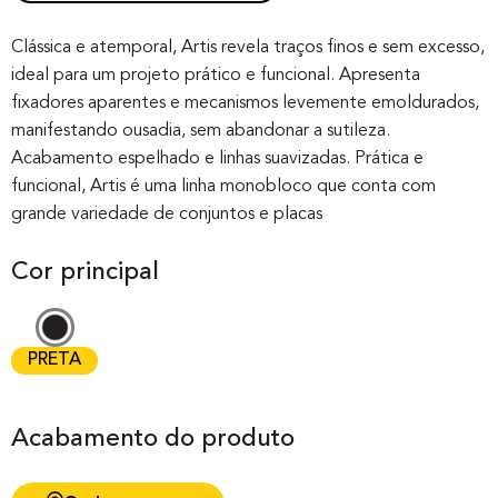
Rated
0
0.00
out of 0
Clássica e atemporal, Artis revela traços finos e sem excesso,
ideal para um projeto prático e funcional. Apresenta
based on
fixadores aparentes e mecanismos levemente emoldurados,
customer
manifestando ousadia, sem abandonar a sutileza.
rating
Acabamento espelhado e linhas suavizadas. Prática e
funcional, Artis é uma linha monobloco que conta com
grande variedade de conjuntos e placas
Cor principal
PRETA
Acabamento do produto