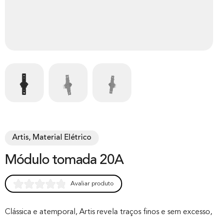
Artis, Material Elétrico
Módulo tomada 20A
Avaliar produto
Rated
0
0.00
out of 0
Clássica e atemporal, Artis revela traços finos e sem excesso,