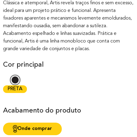
out of 0
Clássica e atemporal, Artis revela traços finos e sem excesso,
ideal para um projeto prático e funcional. Apresenta
based on
fixadores aparentes e mecanismos levemente emoldurados,
customer
manifestando ousadia, sem abandonar a sutileza.
rating
Acabamento espelhado e linhas suavizadas. Prática e
funcional, Artis é uma linha monobloco que conta com
grande variedade de conjuntos e placas.
Cor principal
PRETA
Acabamento do produto
Onde comprar