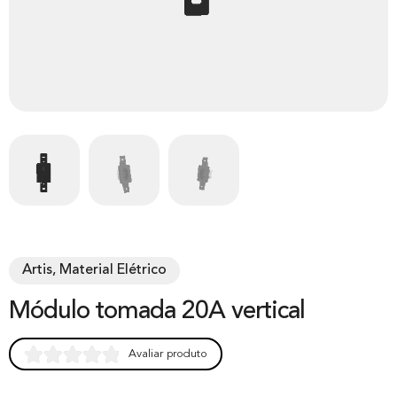
Artis, Material Elétrico
Módulo tomada 20A vertical
Avaliar produto
Rated
0
0.00