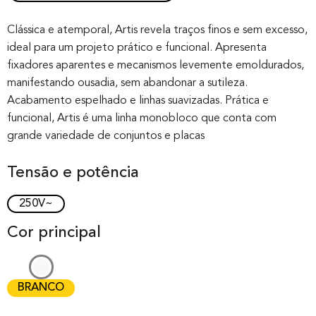
Rated
0
0.00
out of 0
Clássica e atemporal, Artis revela traços finos e sem excesso,
ideal para um projeto prático e funcional. Apresenta
based on
fixadores aparentes e mecanismos levemente emoldurados,
customer
manifestando ousadia, sem abandonar a sutileza.
rating
Acabamento espelhado e linhas suavizadas. Prática e
funcional, Artis é uma linha monobloco que conta com
grande variedade de conjuntos e placas
Tensão e potência
250V~
Cor principal
BRANCO