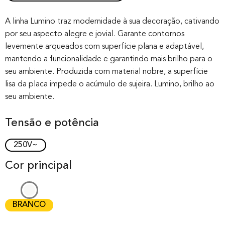
Rated
0
0.00
out of 0
A linha Lumino traz modernidade à sua decoração, cativando
por seu aspecto alegre e jovial. Garante contornos
based on
levemente arqueados com superfície plana e adaptável,
customer
mantendo a funcionalidade e garantindo mais brilho para o
rating
seu ambiente. Produzida com material nobre, a superfície
lisa da placa impede o acúmulo de sujeira. Lumino, brilho ao
seu ambiente.
Tensão e potência
250V~
Cor principal
BRANCO