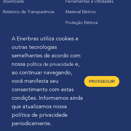
downloads
Ferramentas e Utilidades
Relatório de Transparência
Material Elétrico
Proteção Elétrica
A Enerbras utiliza cookies e
Cliente
outras tecnologias
semelhantes de acordo com
Onde comprar produtos
nossa
e,
política de privacidade
Quero Enerbras na minha loja
ao continuar navegando,
Suporte
você manifesta seu
PROSSEGUIR
consentimento com estas
condições. Informamos ainda
que atualizamos nossa
política de privacidade
Enerbras Materiais Elétricos Ltda.
Rua Agostinho
periodicamente.
Mocelin, nº 81, Ferrari | CEP 83606-310 | Campo Largo -
Paraná - Brasil 🇧🇷