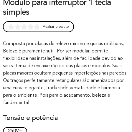
Módulo para interruptor 1 tecla
simples
Avaliar produto
Rated
0
0.00
out of 0
Composta por placas de relevo mínimo e quinas retilíneas,
Beleze é puramente sutil. Por ser modular, permite
based on
flexibilidade nas instalações, além de facilidade devido ao
customer
seu sistema de encaixe rápido das placas e módulos. Suas
rating
placas maiores ocultam pequenas imperfeições nas paredes.
Os traços perfeitamente retangulares são amenizados por
uma curva elegante, traduzindo versatilidade e harmonia
para o ambiente. Pois para o acabamento, beleza é
fundamental.
Tensão e potência
250V~