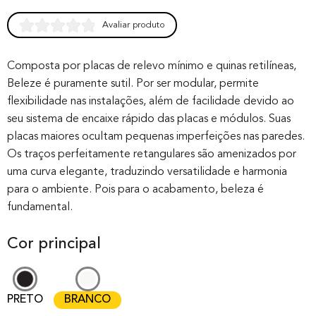
Avaliar produto
Rated
0
0.00
out of 0
Composta por placas de relevo mínimo e quinas retilíneas,
Beleze é puramente sutil. Por ser modular, permite
based on
flexibilidade nas instalações, além de facilidade devido ao
customer
seu sistema de encaixe rápido das placas e módulos. Suas
rating
placas maiores ocultam pequenas imperfeições nas paredes.
Os traços perfeitamente retangulares são amenizados por
uma curva elegante, traduzindo versatilidade e harmonia
para o ambiente. Pois para o acabamento, beleza é
fundamental.
Cor principal
PRETO
BRANCO