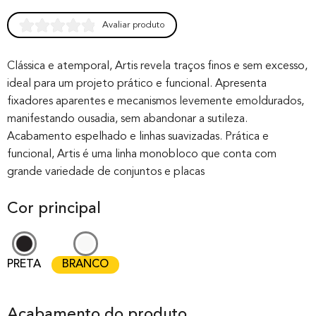
Avaliar produto
Rated
0
0.00
out of 0
Clássica e atemporal, Artis revela traços finos e sem excesso,
ideal para um projeto prático e funcional. Apresenta
based on
fixadores aparentes e mecanismos levemente emoldurados,
customer
manifestando ousadia, sem abandonar a sutileza.
rating
Acabamento espelhado e linhas suavizadas. Prática e
funcional, Artis é uma linha monobloco que conta com
grande variedade de conjuntos e placas
Cor principal
PRETA
BRANCO
Acabamento do produto