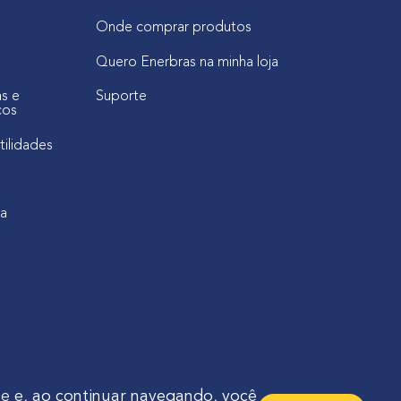
Onde comprar produtos
Quero Enerbras na minha loja
as e
Suporte
cos
tilidades
ca
de
e, ao continuar navegando, você