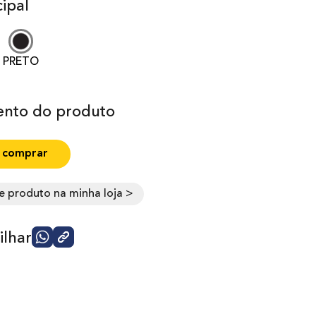
ipal
PRETO
nto do produto
 comprar
e produto na minha loja >
lhar