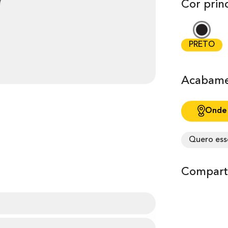
Cor princ
PRETO
Acabame
Onde
Quero ess
Comparti