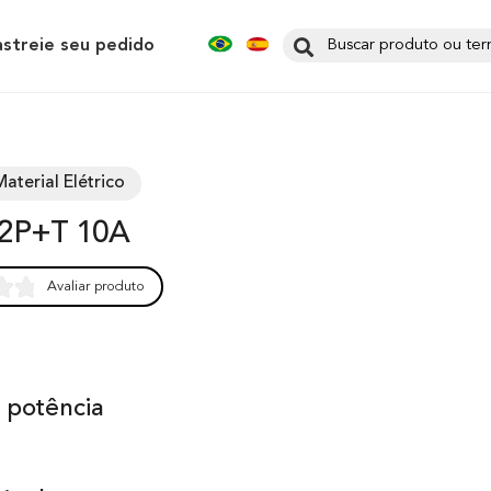
astreie seu pedido
aterial Elétrico
e 2P+T 10A
Avaliar produto
0
 potência