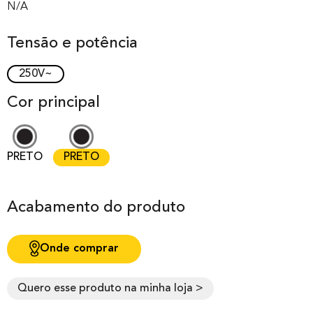
out of 0
N/A
based on
Tensão e potência
customer
rating
250V~
Cor principal
PRETO
PRETO
Acabamento do produto
Onde comprar
Quero esse produto na minha loja >