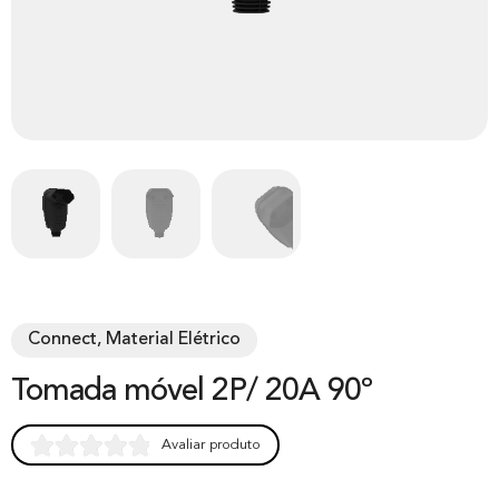
Connect, Material Elétrico
Tomada móvel 2P/ 20A 90º
Avaliar produto
Rated
0
0.00