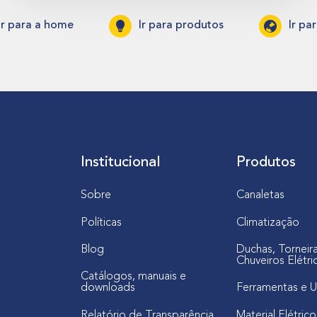
Ir para a home
Ir para produtos
Ir pa
Institucional
Produtos
Sobre
Canaletas
Políticas
Climatização
Blog
Duchas, Torneir
Chuveiros Elétri
Catálogos, manuais e
downloads
Ferramentas e U
Relatório de Transparência
Material Elétrico