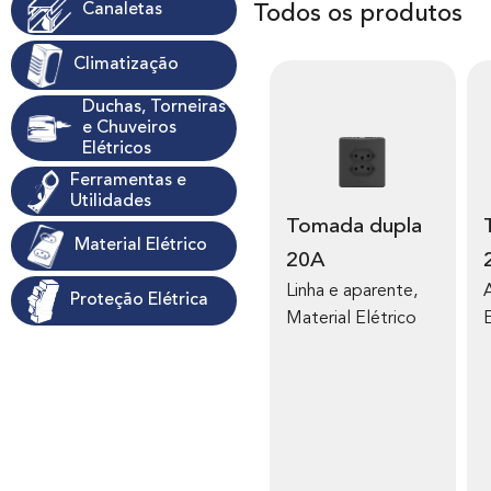
Canaletas
Todos os produtos
Climatização
Duchas, Torneiras
e Chuveiros
Elétricos
Ferramentas e
Utilidades
Tomada dupla
Tomada 
Material Elétrico
20A
Linha e aparente
,
A
Proteção Elétrica
Material Elétrico