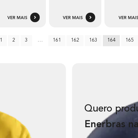
VER MAIS
VER MAIS
VER MAI
1
2
3
…
161
162
163
164
165
Quero prod
Enerbras na