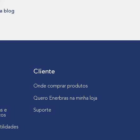
ra blog
Cliente
Onde comprar produtos
Quero Enerbras na minha loja
as e
Suporte
cos
tilidades