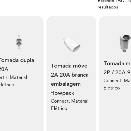
Exibindo 1957–1
resultados
dupla
Tomada móvel
Tomada móvel
20A
2P / 20A 9
2A 20A branca
rtis
,
Material
Connect
,
Mat
embalagem
Elétrico
Elétrico
flowpack
Connect
,
Material
Elétrico