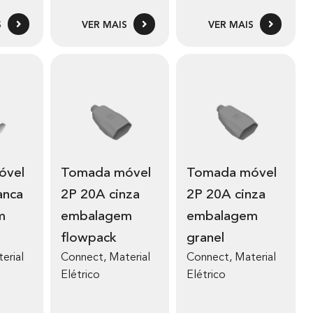
S
VER MAIS
VER MAIS
Tomada móvel
Tomada móvel
anca
2P 20A cinza
2P 20A cinza
m
embalagem
embalagem
flowpack
granel
erial
Connect
,
Material
Connect
,
Material
Elétrico
Elétrico