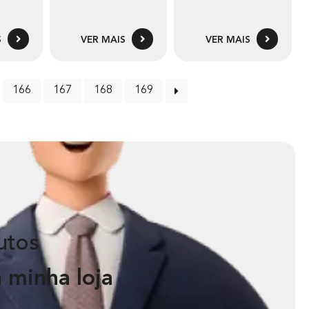
S
VER MAIS
VER MAIS
166
167
168
169
utos
 minha loja