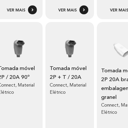
VER MAIS
VER MAIS
VER MAI
móvel
Tomada móvel
Tomada móvel
2P / 20A 90º
2P + T / 20A
2P 20A br
Connect
,
Material
Connect
,
Material
embalage
Elétrico
Elétrico
granel
Connect
,
Mat
Elétrico